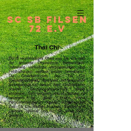
SC SB FilseN
72 e.V
Thai Chi
Durch regelmäßiges Üben von Tai Chi wird
der gesamte Organismus harmonisiert.
Jahrelang verfestigte Verspannungen und
Fehlhaltungen werden positiv beeinflusst.
Die Grundprinzipien des Tai Chi
(Geschmeidigkeit, Weichheit und langsamer
Bewegungsfluss) wirken dem Grundmuster
unserer Leistungsgesellschaft direkt
entgegen. Sich langsam wie in Zeitlupe zu
bewegen ist allein schon eine
Herausforderung in unserer schnelllebigen
Zeit. Tai Chi trainiert Muskeln, Sehnen und
Gelenke optimal und ist für jedes Alter
geeignet.